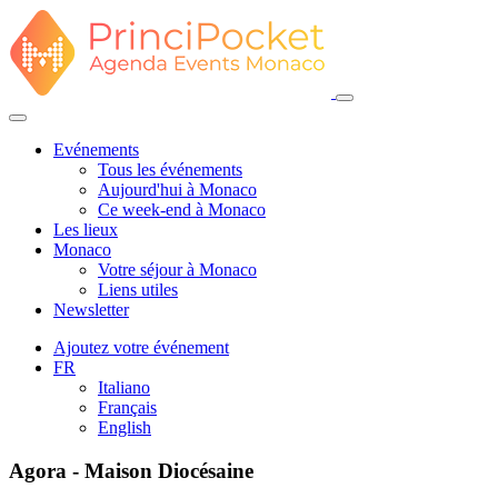
Evénements
Tous les événements
Aujourd'hui à Monaco
Ce week-end à Monaco
Les lieux
Monaco
Votre séjour à Monaco
Liens utiles
Newsletter
Ajoutez votre événement
FR
Italiano
Français
English
Agora - Maison Diocésaine