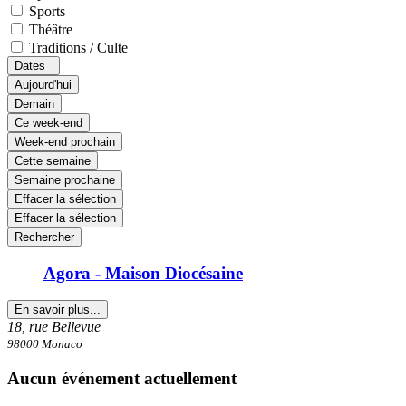
Sports
Théâtre
Traditions / Culte
Dates
Aujourd'hui
Demain
Ce week-end
Week-end prochain
Cette semaine
Semaine prochaine
Effacer la sélection
Effacer la sélection
Rechercher
Agora - Maison Diocésaine
En savoir plus...
18, rue Bellevue
98000 Monaco
Aucun événement actuellement