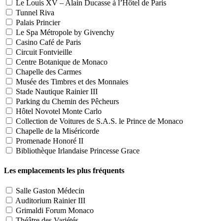
Le Louis XV – Alain Ducasse à l’Hôtel de Paris
Tunnel Riva
Palais Princier
Le Spa Métropole by Givenchy
Casino Café de Paris
Circuit Fontvieille
Centre Botanique de Monaco
Chapelle des Carmes
Musée des Timbres et des Monnaies
Stade Nautique Rainier III
Parking du Chemin des Pêcheurs
Hôtel Novotel Monte Carlo
Collection de Voitures de S.A.S. le Prince de Monaco
Chapelle de la Miséricorde
Promenade Honoré II
Bibliothèque Irlandaise Princesse Grace
Les emplacements les plus fréquents
Salle Gaston Médecin
Auditorium Rainier III
Grimaldi Forum Monaco
Théâtre des Variétés