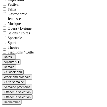
Festival
Films
Gastronomie
Jeunesse
Musique
Opéra / Lyrique
Salons / Foires
Spectacle
Sports
Théâtre
Traditions / Culte
Dates
Aujourd'hui
Demain
Ce week-end
Week-end prochain
Cette semaine
Semaine prochaine
Effacer la sélection
Effacer la sélection
Rechercher