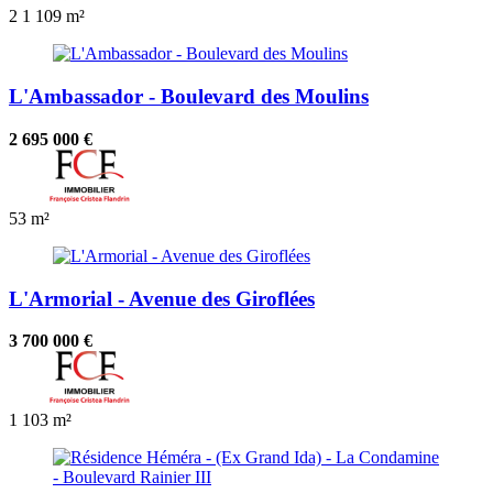
2
1
109 m²
L'Ambassador - Boulevard des Moulins
2 695 000 €
53 m²
L'Armorial - Avenue des Giroflées
3 700 000 €
1
103 m²