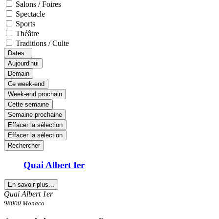
Salons / Foires
Spectacle
Sports
Théâtre
Traditions / Culte
Dates
Aujourd'hui
Demain
Ce week-end
Week-end prochain
Cette semaine
Semaine prochaine
Effacer la sélection
Effacer la sélection
Rechercher
Quai Albert Ier
En savoir plus...
Quai Albert 1er
98000 Monaco