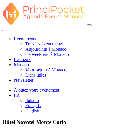
Evénements
Tous les événements
Aujourd'hui à Monaco
Ce week-end à Monaco
Les lieux
Monaco
Votre séjour à Monaco
Liens utiles
Newsletter
Ajoutez votre événement
FR
Italiano
Français
English
Hôtel Novotel Monte Carlo