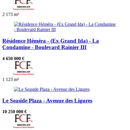
2
173 m²
Résidence Héméra - (Ex Grand Ida) - La
Condamine - Boulevard Rainier III
4 650 000 €
1
123 m²
Le Seaside Plaza - Avenue des Ligures
10 250 000 €