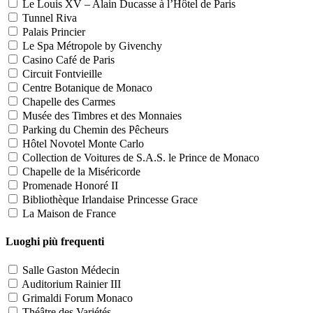
Le Louis XV – Alain Ducasse à l’Hôtel de Paris
Tunnel Riva
Palais Princier
Le Spa Métropole by Givenchy
Casino Café de Paris
Circuit Fontvieille
Centre Botanique de Monaco
Chapelle des Carmes
Musée des Timbres et des Monnaies
Parking du Chemin des Pêcheurs
Hôtel Novotel Monte Carlo
Collection de Voitures de S.A.S. le Prince de Monaco
Chapelle de la Miséricorde
Promenade Honoré II
Bibliothèque Irlandaise Princesse Grace
La Maison de France
Luoghi più frequenti
Salle Gaston Médecin
Auditorium Rainier III
Grimaldi Forum Monaco
Théâtre des Variétés