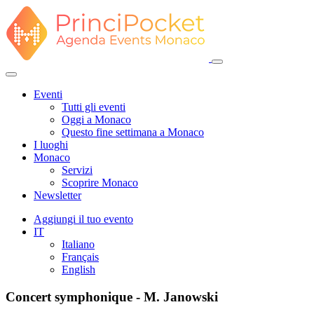
Eventi
Tutti gli eventi
Oggi a Monaco
Questo fine settimana a Monaco
I luoghi
Monaco
Servizi
Scoprire Monaco
Newsletter
Aggiungi il tuo evento
IT
Italiano
Français
English
Concert symphonique - M. Janowski