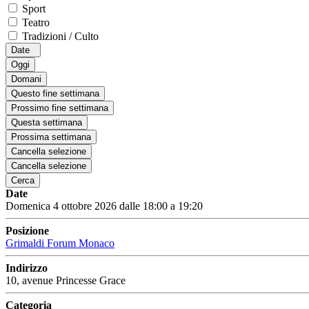
Sport
Teatro
Tradizioni / Culto
Date
Oggi
Domani
Questo fine settimana
Prossimo fine settimana
Questa settimana
Prossima settimana
Cancella selezione
Cancella selezione
Cerca
Date
Domenica 4 ottobre 2026 dalle 18:00 a 19:20
Posizione
Grimaldi Forum Monaco
Indirizzo
10, avenue Princesse Grace
Categoria