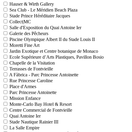
Hauser & Wirth Gallery
Sea Club - Le Méridien Beach Plaza
Stade Prince Héréditaire Jacques
Collect|MC
Salle d'Exposition du Quai Antoine Ier
Galerie des Pêcheurs
Piscine Olympique Albert II du Stade Louis II
Moretti Fine Art
Jardin Exotique et Centre botanique de Monaco
Ecole Supérieure d’Arts Plastiques, Pavillon Bosio
Chapelle de la Visitation
Terrasses de Fontvieille
A Fàbrica - Parc Princesse Antoinette
Rue Princesse Caroline
Place d'Armes
Parc Princesse Antoinette
Mission Enfance
Monte-Carlo Bay Hotel & Resort
Centre Commercial de Fontvieille
Quai Antoine Ier
Stade Nautique Rainier III
La Salle Empire