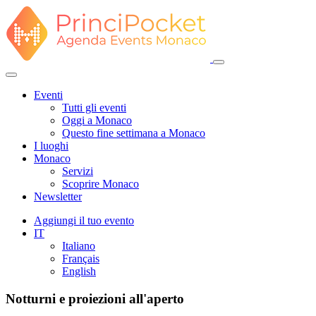
Eventi
Tutti gli eventi
Oggi a Monaco
Questo fine settimana a Monaco
I luoghi
Monaco
Servizi
Scoprire Monaco
Newsletter
Aggiungi il tuo evento
IT
Italiano
Français
English
Notturni e proiezioni all'aperto