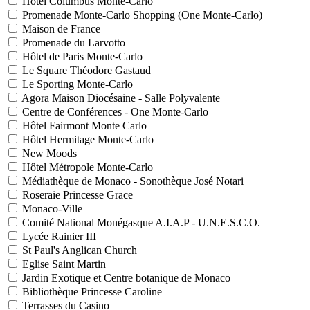
Hôtel Columbus Monte-Carlo
Promenade Monte-Carlo Shopping (One Monte-Carlo)
Maison de France
Promenade du Larvotto
Hôtel de Paris Monte-Carlo
Le Square Théodore Gastaud
Le Sporting Monte-Carlo
Agora Maison Diocésaine - Salle Polyvalente
Centre de Conférences - One Monte-Carlo
Hôtel Fairmont Monte Carlo
Hôtel Hermitage Monte-Carlo
New Moods
Hôtel Métropole Monte-Carlo
Médiathèque de Monaco - Sonothèque José Notari
Roseraie Princesse Grace
Monaco-Ville
Comité National Monégasque A.I.A.P - U.N.E.S.C.O.
Lycée Rainier III
St Paul's Anglican Church
Eglise Saint Martin
Jardin Exotique et Centre botanique de Monaco
Bibliothèque Princesse Caroline
Terrasses du Casino