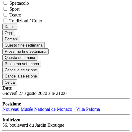
Spettacolo
Sport
Teatro
Tradizioni / Culto
Date
Oggi
Domani
Questo fine settimana
Prossimo fine settimana
Questa settimana
Prossima settimana
Cancella selezione
Cancella selezione
Cerca
Date
Giovedì 27 agosto 2020 alle 21:00
Posizione
Nouveau Musée National de Monaco - Villa Paloma
Indirizzo
56, boulevard du Jardin Exotique