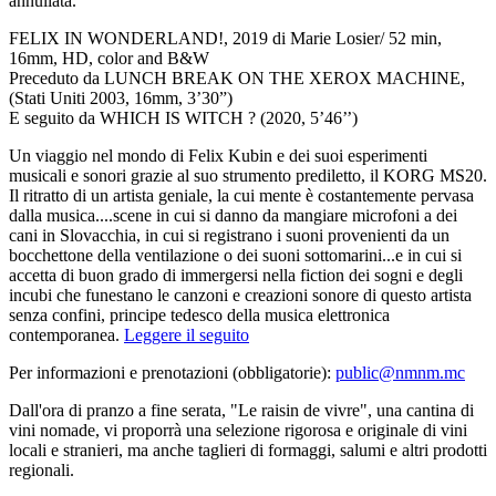
annullata.
FELIX IN WONDERLAND!, 2019 di Marie Losier/ 52 min,
16mm, HD, color and B&W
Preceduto da LUNCH BREAK ON THE XEROX MACHINE,
(Stati Uniti 2003, 16mm, 3’30”)
E seguito da WHICH IS WITCH ? (2020, 5’46’’)
Un viaggio nel mondo di Felix Kubin e dei suoi esperimenti
musicali e sonori grazie al suo strumento prediletto, il KORG MS20.
Il ritratto di un artista geniale, la cui mente è costantemente pervasa
dalla musica....scene in cui si danno da mangiare microfoni a dei
cani in Slovacchia, in cui si registrano i suoni provenienti da un
bocchettone della ventilazione o dei suoni sottomarini...e in cui si
accetta di buon grado di immergersi nella fiction dei sogni e degli
incubi che funestano le canzoni e creazioni sonore di questo artista
senza confini, principe tedesco della musica elettronica
contemporanea.
Leggere il seguito
Per informazioni e prenotazioni (obbligatorie):
public@nmnm.mc
Dall'ora di pranzo a fine serata, "Le raisin de vivre", una cantina di
vini nomade, vi proporrà una selezione rigorosa e originale di vini
locali e stranieri, ma anche taglieri di formaggi, salumi e altri prodotti
regionali.