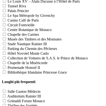
Le Louis XV – Alain Ducasse à l’Hôtel de Paris
Tunnel Riva
Palais Princier
Le Spa Métropole by Givenchy
Casino Café de Paris
Circuit Fontvieille
Centre Botanique de Monaco
Chapelle des Carmes
Musée des Timbres et des Monnaies
Stade Nautique Rainier III
Parking du Chemin des Pêcheurs
Hôtel Novotel Monte Carlo
Collection de Voitures de S.A.S. le Prince de Monaco
Chapelle de la Miséricorde
Promenade Honoré II
Bibliothèque Irlandaise Princesse Grace
Luoghi più frequenti
Salle Gaston Médecin
Auditorium Rainier III
Grimaldi Forum Monaco
Théâtre des Variétés