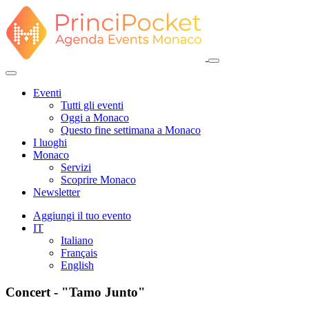
Eventi
Tutti gli eventi
Oggi a Monaco
Questo fine settimana a Monaco
I luoghi
Monaco
Servizi
Scoprire Monaco
Newsletter
Aggiungi il tuo evento
IT
Italiano
Français
English
Concert - "Tamo Junto"