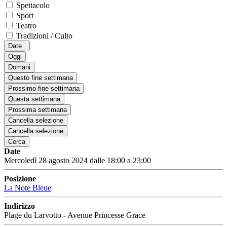
Spettacolo
Sport
Teatro
Tradizioni / Culto
Date
Oggi
Domani
Questo fine settimana
Prossimo fine settimana
Questa settimana
Prossima settimana
Cancella selezione
Cancella selezione
Cerca
Date
Mercoledì 28 agosto 2024 dalle 18:00 a 23:00
Posizione
La Note Bleue
Indirizzo
Plage du Larvotto - Avenue Princesse Grace