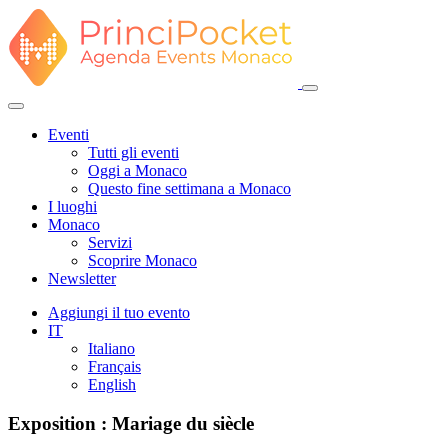
Eventi
Tutti gli eventi
Oggi a Monaco
Questo fine settimana a Monaco
I luoghi
Monaco
Servizi
Scoprire Monaco
Newsletter
Aggiungi il tuo evento
IT
Italiano
Français
English
Exposition : Mariage du siècle