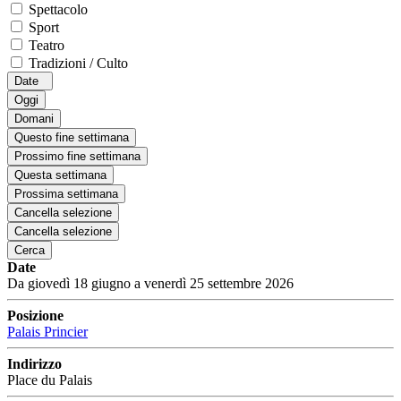
Spettacolo
Sport
Teatro
Tradizioni / Culto
Date
Oggi
Domani
Questo fine settimana
Prossimo fine settimana
Questa settimana
Prossima settimana
Cancella selezione
Cancella selezione
Cerca
Date
Da giovedì 18 giugno a venerdì 25 settembre 2026
Posizione
Palais Princier
Indirizzo
Place du Palais