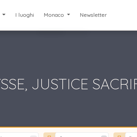
i
I luoghi
Monaco
Newsletter
i eventi
Servizi
a Monaco
Scoprire Monaco
 fine settimana a Monaco
SSE, JUSTICE SACRI