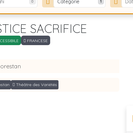
hi
Categorie
Da
0
1
STICE SACRIFICE
ESSIBILE
FRANCESE
lorestan
estan
Théâtre des Variétés