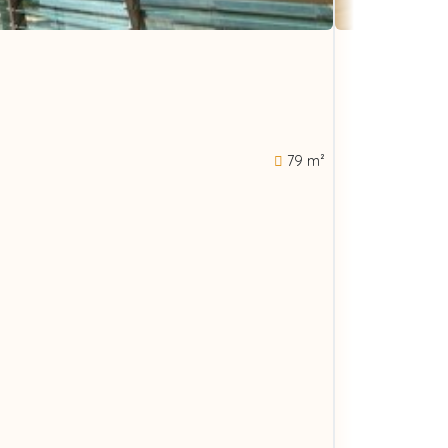
79 m²