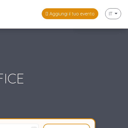
Aggiungi il tuo evento
IT
Italiano
Français
English
FICE