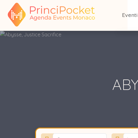
Event
Tutti gl
Oggi 
Questo
ABY