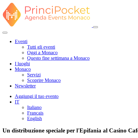
Eventi
Tutti gli eventi
Oggi a Monaco
Questo fine settimana a Monaco
I luoghi
Monaco
Servizi
Scoprire Monaco
Newsletter
Aggiungi il tuo evento
IT
Italiano
Français
English
Un distribuzione speciale per l'Epifania al Casino Caf