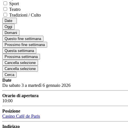
Sport
Teatro
Tradizioni / Culto
Date
Oggi
Domani
Questo fine settimana
Prossimo fine settimana
Questa settimana
Prossima settimana
Cancella selezione
Cancella selezione
Cerca
Date
Da sabato 3 a martedì 6 gennaio 2026
Orario di apertura
10:00
Posizione
Casino Café de Paris
Indirizzo