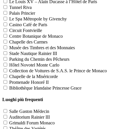
Le Louis XV – Alain Ducasse à l’Hôtel de Paris
Tunnel Riva
Palais Princier
Le Spa Métropole by Givenchy
Casino Café de Paris
Circuit Fontvieille
Centre Botanique de Monaco
Chapelle des Carmes
Musée des Timbres et des Monnaies
Stade Nautique Rainier III
Parking du Chemin des Pêcheurs
Hôtel Novotel Monte Carlo
Collection de Voitures de S.A.S. le Prince de Monaco
Chapelle de la Miséricorde
Promenade Honoré II
Bibliothèque Irlandaise Princesse Grace
Luoghi più frequenti
Salle Gaston Médecin
Auditorium Rainier III
Grimaldi Forum Monaco
Théâtre des Variétés