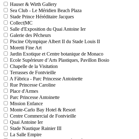
Hauser & Wirth Gallery
Sea Club - Le Méridien Beach Plaza
Stade Prince Héréditaire Jacques
Collect|MC
Salle d'Exposition du Quai Antoine Ier
Galerie des Pêcheurs
Piscine Olympique Albert II du Stade Louis II
Moretti Fine Art
Jardin Exotique et Centre botanique de Monaco
Ecole Supérieure d’Arts Plastiques, Pavillon Bosio
Chapelle de la Visitation
Terrasses de Fontvieille
A Fàbrica - Parc Princesse Antoinette
Rue Princesse Caroline
Place d'Armes
Parc Princesse Antoinette
Mission Enfance
Monte-Carlo Bay Hotel & Resort
Centre Commercial de Fontvieille
Quai Antoine Ier
Stade Nautique Rainier III
La Salle Empire