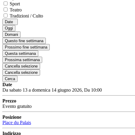
Sport
Teatro
Tradizioni / Culto
Date
Oggi
Domani
Questo fine settimana
Prossimo fine settimana
Questa settimana
Prossima settimana
Cancella selezione
Cancella selezione
Cerca
Date
Da sabato 13 a domenica 14 giugno 2026, Da 10:00
Prezzo
Evento gratuito
Posizione
Place du Palais
Indirizzo