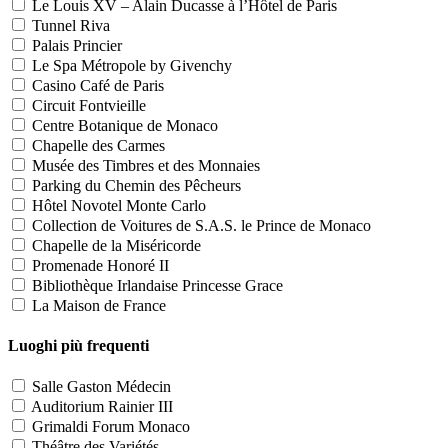
Le Louis XV – Alain Ducasse à l’Hôtel de Paris
Tunnel Riva
Palais Princier
Le Spa Métropole by Givenchy
Casino Café de Paris
Circuit Fontvieille
Centre Botanique de Monaco
Chapelle des Carmes
Musée des Timbres et des Monnaies
Parking du Chemin des Pêcheurs
Hôtel Novotel Monte Carlo
Collection de Voitures de S.A.S. le Prince de Monaco
Chapelle de la Miséricorde
Promenade Honoré II
Bibliothèque Irlandaise Princesse Grace
La Maison de France
Luoghi più frequenti
Salle Gaston Médecin
Auditorium Rainier III
Grimaldi Forum Monaco
Théâtre des Variétés