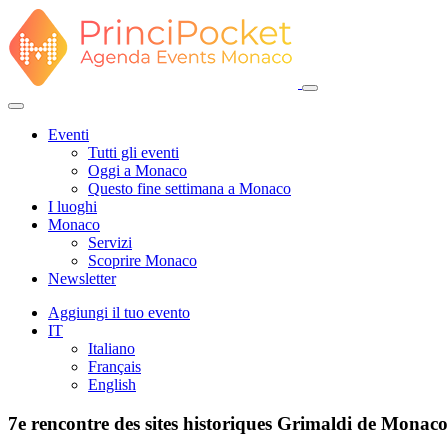
Eventi
Tutti gli eventi
Oggi a Monaco
Questo fine settimana a Monaco
I luoghi
Monaco
Servizi
Scoprire Monaco
Newsletter
Aggiungi il tuo evento
IT
Italiano
Français
English
7e rencontre des sites historiques Grimaldi de Monaco