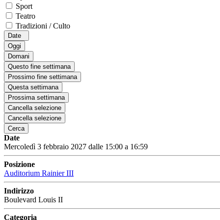
Sport
Teatro
Tradizioni / Culto
Date
Oggi
Domani
Questo fine settimana
Prossimo fine settimana
Questa settimana
Prossima settimana
Cancella selezione
Cancella selezione
Cerca
Date
Mercoledì 3 febbraio 2027 dalle 15:00 a 16:59
Posizione
Auditorium Rainier III
Indirizzo
Boulevard Louis II
Categoria