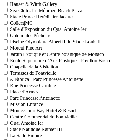
Hauser & Wirth Gallery
Sea Club - Le Méridien Beach Plaza
Stade Prince Héréditaire Jacques
Collect|MC
Salle d'Exposition du Quai Antoine Ier
Galerie des Pêcheurs
Piscine Olympique Albert II du Stade Louis II
Moretti Fine Art
Jardin Exotique et Centre botanique de Monaco
Ecole Supérieure d’Arts Plastiques, Pavillon Bosio
Chapelle de la Visitation
Terrasses de Fontvieille
A Fàbrica - Parc Princesse Antoinette
Rue Princesse Caroline
Place d'Armes
Parc Princesse Antoinette
Mission Enfance
Monte-Carlo Bay Hotel & Resort
Centre Commercial de Fontvieille
Quai Antoine Ier
Stade Nautique Rainier III
La Salle Empire