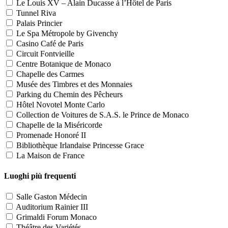
Le Louis XV – Alain Ducasse à l’Hôtel de Paris
Tunnel Riva
Palais Princier
Le Spa Métropole by Givenchy
Casino Café de Paris
Circuit Fontvieille
Centre Botanique de Monaco
Chapelle des Carmes
Musée des Timbres et des Monnaies
Parking du Chemin des Pêcheurs
Hôtel Novotel Monte Carlo
Collection de Voitures de S.A.S. le Prince de Monaco
Chapelle de la Miséricorde
Promenade Honoré II
Bibliothèque Irlandaise Princesse Grace
La Maison de France
Luoghi più frequenti
Salle Gaston Médecin
Auditorium Rainier III
Grimaldi Forum Monaco
Théâtre des Variétés