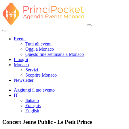
Eventi
Tutti gli eventi
Oggi a Monaco
Questo fine settimana a Monaco
I luoghi
Monaco
Servizi
Scoprire Monaco
Newsletter
Aggiungi il tuo evento
IT
Italiano
Français
English
Concert Jeune Public - Le Petit Prince