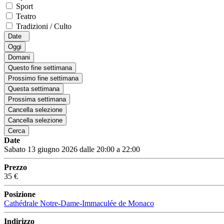
Sport
Teatro
Tradizioni / Culto
Date
Oggi
Domani
Questo fine settimana
Prossimo fine settimana
Questa settimana
Prossima settimana
Cancella selezione
Cancella selezione
Cerca
Date
Sabato 13 giugno 2026 dalle 20:00 a 22:00
Prezzo
35 €
Posizione
Cathédrale Notre-Dame-Immaculée de Monaco
Indirizzo