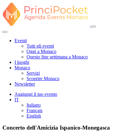
Eventi
Tutti gli eventi
Oggi a Monaco
Questo fine settimana a Monaco
I luoghi
Monaco
Servizi
Scoprire Monaco
Newsletter
Aggiungi il tuo evento
IT
Italiano
Français
English
Concerto dell'Amicizia Ispanico-Monegasca