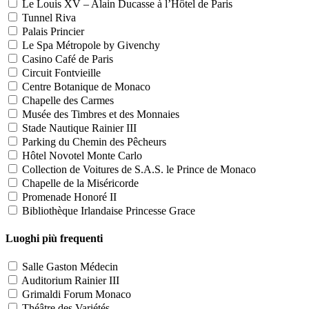
Le Louis XV – Alain Ducasse à l’Hôtel de Paris
Tunnel Riva
Palais Princier
Le Spa Métropole by Givenchy
Casino Café de Paris
Circuit Fontvieille
Centre Botanique de Monaco
Chapelle des Carmes
Musée des Timbres et des Monnaies
Stade Nautique Rainier III
Parking du Chemin des Pêcheurs
Hôtel Novotel Monte Carlo
Collection de Voitures de S.A.S. le Prince de Monaco
Chapelle de la Miséricorde
Promenade Honoré II
Bibliothèque Irlandaise Princesse Grace
Luoghi più frequenti
Salle Gaston Médecin
Auditorium Rainier III
Grimaldi Forum Monaco
Théâtre des Variétés