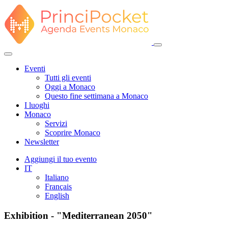
Eventi
Tutti gli eventi
Oggi a Monaco
Questo fine settimana a Monaco
I luoghi
Monaco
Servizi
Scoprire Monaco
Newsletter
Aggiungi il tuo evento
IT
Italiano
Français
English
Exhibition - "Mediterranean 2050"