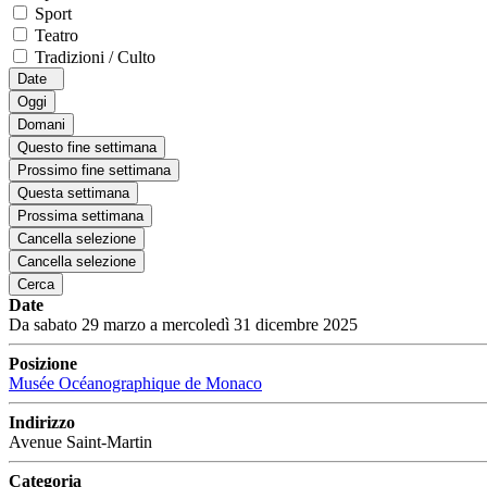
Sport
Teatro
Tradizioni / Culto
Date
Oggi
Domani
Questo fine settimana
Prossimo fine settimana
Questa settimana
Prossima settimana
Cancella selezione
Cancella selezione
Cerca
Date
Da sabato 29 marzo a mercoledì 31 dicembre 2025
Posizione
Musée Océanographique de Monaco
Indirizzo
Avenue Saint-Martin
Categoria