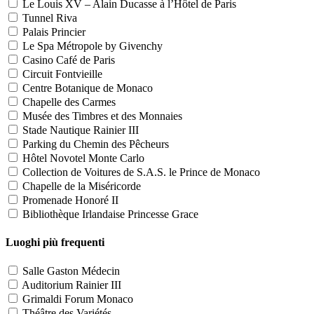
Le Louis XV – Alain Ducasse à l’Hôtel de Paris
Tunnel Riva
Palais Princier
Le Spa Métropole by Givenchy
Casino Café de Paris
Circuit Fontvieille
Centre Botanique de Monaco
Chapelle des Carmes
Musée des Timbres et des Monnaies
Stade Nautique Rainier III
Parking du Chemin des Pêcheurs
Hôtel Novotel Monte Carlo
Collection de Voitures de S.A.S. le Prince de Monaco
Chapelle de la Miséricorde
Promenade Honoré II
Bibliothèque Irlandaise Princesse Grace
Luoghi più frequenti
Salle Gaston Médecin
Auditorium Rainier III
Grimaldi Forum Monaco
Théâtre des Variétés