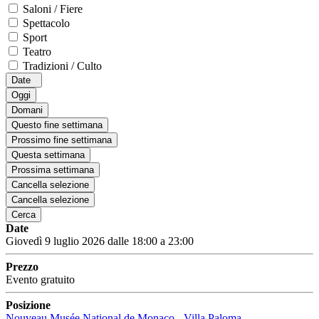
Saloni / Fiere
Spettacolo
Sport
Teatro
Tradizioni / Culto
Date
Oggi
Domani
Questo fine settimana
Prossimo fine settimana
Questa settimana
Prossima settimana
Cancella selezione
Cancella selezione
Cerca
Date
Giovedì 9 luglio 2026 dalle 18:00 a 23:00
Prezzo
Evento gratuito
Posizione
Nouveau Musée National de Monaco - Villa Paloma