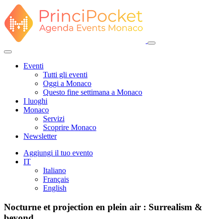
Eventi
Tutti gli eventi
Oggi a Monaco
Questo fine settimana a Monaco
I luoghi
Monaco
Servizi
Scoprire Monaco
Newsletter
Aggiungi il tuo evento
IT
Italiano
Français
English
Nocturne et projection en plein air : Surrealism &
beyond