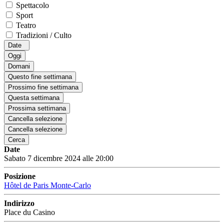
Spettacolo
Sport
Teatro
Tradizioni / Culto
Date
Oggi
Domani
Questo fine settimana
Prossimo fine settimana
Questa settimana
Prossima settimana
Cancella selezione
Cancella selezione
Cerca
Date
Sabato 7 dicembre 2024 alle 20:00
Posizione
Hôtel de Paris Monte-Carlo
Indirizzo
Place du Casino