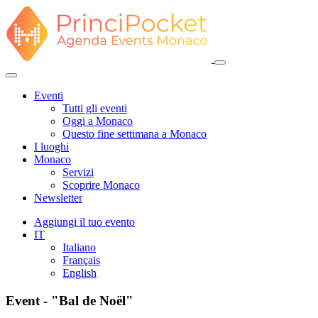
Eventi
Tutti gli eventi
Oggi a Monaco
Questo fine settimana a Monaco
I luoghi
Monaco
Servizi
Scoprire Monaco
Newsletter
Aggiungi il tuo evento
IT
Italiano
Français
English
Event - "Bal de Noël"