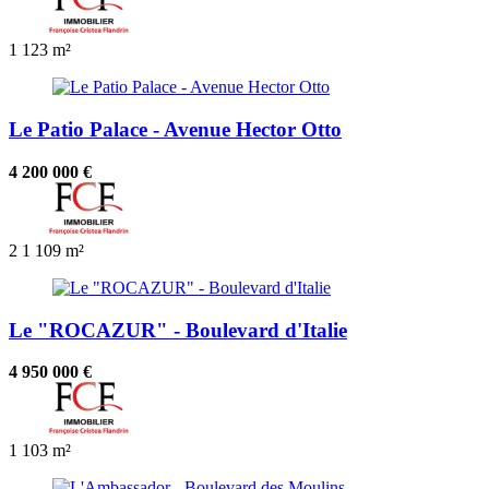
1
123 m²
Le Patio Palace - Avenue Hector Otto
4 200 000 €
2
1
109 m²
Le "ROCAZUR" - Boulevard d'Italie
4 950 000 €
1
103 m²