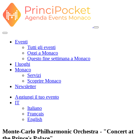
Eventi
Tutti gli eventi
Oggi a Monaco
Questo fine settimana a Monaco
I luoghi
Monaco
Servizi
Scoprire Monaco
Newsletter
Aggiungi il tuo evento
IT
Italiano
Français
English
Monte-Carlo Philharmonic Orchestra - "Concert at
the Prince's Palace"