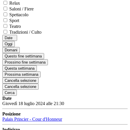
Relax
Saloni / Fiere
Spettacolo
Sport
Teatro
Tradizioni / Culto
Date
Oggi
Domani
Questo fine settimana
Prossimo fine settimana
Questa settimana
Prossima settimana
Cancella selezione
Cancella selezione
Cerca
Date
Giovedì 18 luglio 2024 alle 21:30
Posizione
Palais Princier - Cour d'Honneur
Indirizzo