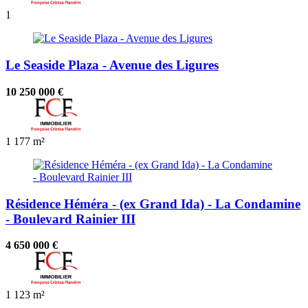
1
Le Seaside Plaza - Avenue des Ligures
10 250 000 €
1
177 m²
Résidence Héméra - (ex Grand Ida) - La Condamine
- Boulevard Rainier III
4 650 000 €
1
123 m²