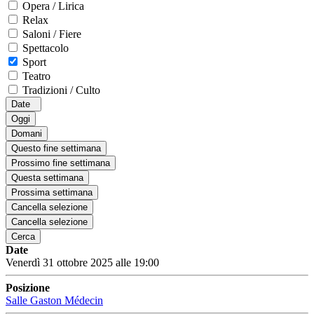
Opera / Lirica
Relax
Saloni / Fiere
Spettacolo
Sport
Teatro
Tradizioni / Culto
Date
Oggi
Domani
Questo fine settimana
Prossimo fine settimana
Questa settimana
Prossima settimana
Cancella selezione
Cancella selezione
Cerca
Date
Venerdì 31 ottobre 2025 alle 19:00
Posizione
Salle Gaston Médecin