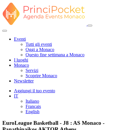
Eventi
Tutti gli eventi
Oggi a Monaco
Questo fine settimana a Monaco
I luoghi
Monaco
Servizi
Scoprire Monaco
Newsletter
Aggiungi il tuo evento
IT
Italiano
Français
English
EuroLeague Basketball - J8 : AS Monaco -
Panathinaikos AKTOR Athens