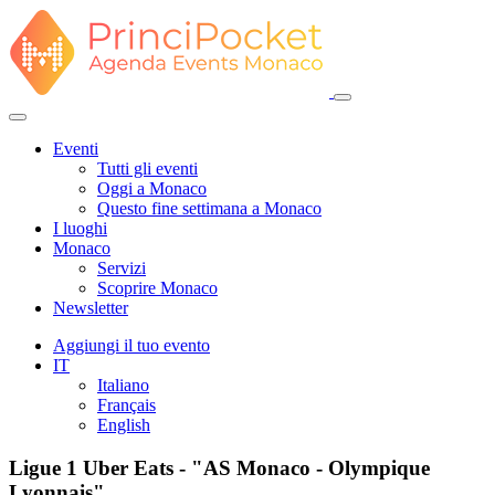
Eventi
Tutti gli eventi
Oggi a Monaco
Questo fine settimana a Monaco
I luoghi
Monaco
Servizi
Scoprire Monaco
Newsletter
Aggiungi il tuo evento
IT
Italiano
Français
English
Ligue 1 Uber Eats - "AS Monaco - Olympique
Lyonnais"