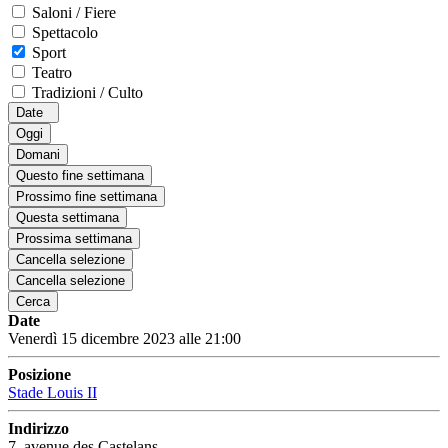
Saloni / Fiere
Spettacolo
Sport
Teatro
Tradizioni / Culto
Date
Oggi
Domani
Questo fine settimana
Prossimo fine settimana
Questa settimana
Prossima settimana
Cancella selezione
Cancella selezione
Cerca
Date
Venerdì 15 dicembre 2023 alle 21:00
Posizione
Stade Louis II
Indirizzo
7, avenue des Castelans