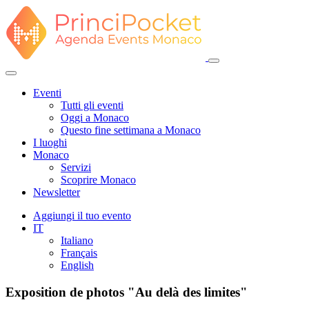
Eventi
Tutti gli eventi
Oggi a Monaco
Questo fine settimana a Monaco
I luoghi
Monaco
Servizi
Scoprire Monaco
Newsletter
Aggiungi il tuo evento
IT
Italiano
Français
English
Exposition de photos "Au delà des limites"