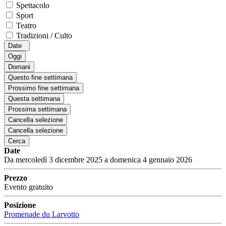
Spettacolo
Sport
Teatro
Tradizioni / Culto
Date
Oggi
Domani
Questo fine settimana
Prossimo fine settimana
Questa settimana
Prossima settimana
Cancella selezione
Cancella selezione
Cerca
Date
Da mercoledì 3 dicembre 2025 a domenica 4 gennaio 2026
Prezzo
Evento gratuito
Posizione
Promenade du Larvotto