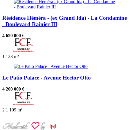
Résidence Héméra - (ex Grand Ida) - La Condamine
- Boulevard Rainier III
4 650 000 €
1
123 m²
Le Patio Palace - Avenue Hector Otto
4 200 000 €
2
1
109 m²