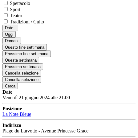
Spettacolo
Sport
Teatro
Tradizioni / Culto
Date
Oggi
Domani
Questo fine settimana
Prossimo fine settimana
Questa settimana
Prossima settimana
Cancella selezione
Cancella selezione
Cerca
Date
Venerdì 21 giugno 2024 alle 21:00
Posizione
La Note Bleue
Indirizzo
Plage du Larvotto - Avenue Princesse Grace