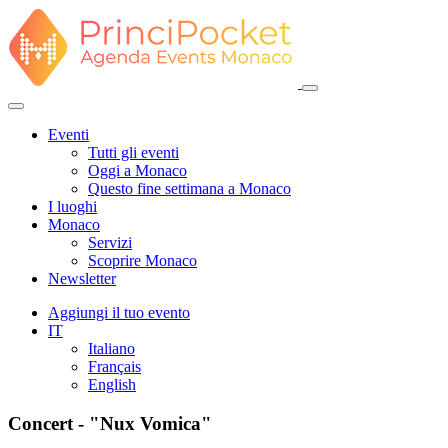
Eventi
Tutti gli eventi
Oggi a Monaco
Questo fine settimana a Monaco
I luoghi
Monaco
Servizi
Scoprire Monaco
Newsletter
Aggiungi il tuo evento
IT
Italiano
Français
English
Concert - "Nux Vomica"