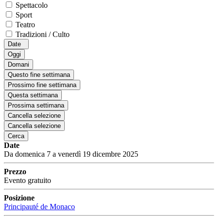
Spettacolo
Sport
Teatro
Tradizioni / Culto
Date
Oggi
Domani
Questo fine settimana
Prossimo fine settimana
Questa settimana
Prossima settimana
Cancella selezione
Cancella selezione
Cerca
Date
Da domenica 7 a venerdì 19 dicembre 2025
Prezzo
Evento gratuito
Posizione
Principauté de Monaco