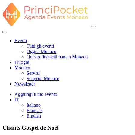
Eventi
Tutti gli eventi
Oggi a Monaco
Questo fine settimana a Monaco
I luoghi
Monaco
Servizi
Scoprire Monaco
Newsletter
Aggiungi il tuo evento
IT
Italiano
Français
English
Chants Gospel de Noël