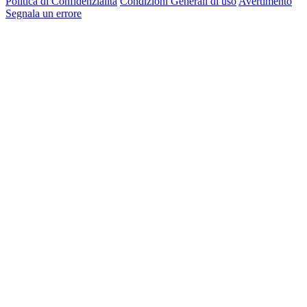
Politica di Confidenzialità
Condizioni Generali di uso
Avertimento
Segnala un errore