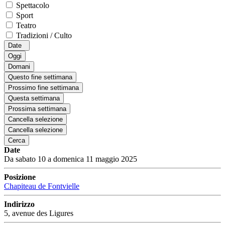
Spettacolo
Sport
Teatro
Tradizioni / Culto
Date
Oggi
Domani
Questo fine settimana
Prossimo fine settimana
Questa settimana
Prossima settimana
Cancella selezione
Cancella selezione
Cerca
Date
Da sabato 10 a domenica 11 maggio 2025
Posizione
Chapiteau de Fontvielle
Indirizzo
5, avenue des Ligures