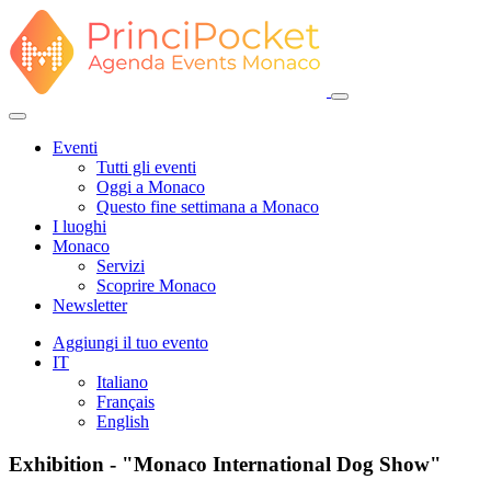
Eventi
Tutti gli eventi
Oggi a Monaco
Questo fine settimana a Monaco
I luoghi
Monaco
Servizi
Scoprire Monaco
Newsletter
Aggiungi il tuo evento
IT
Italiano
Français
English
Exhibition - "Monaco International Dog Show"