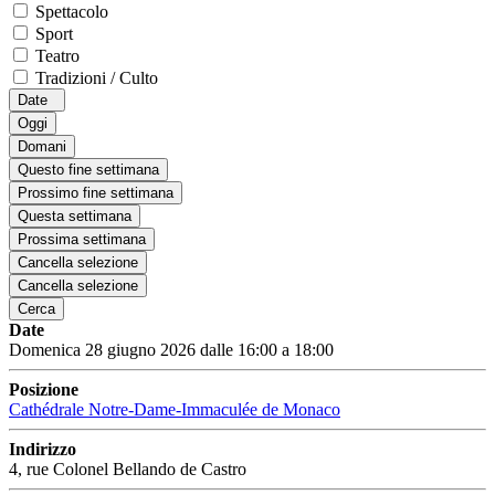
Spettacolo
Sport
Teatro
Tradizioni / Culto
Date
Oggi
Domani
Questo fine settimana
Prossimo fine settimana
Questa settimana
Prossima settimana
Cancella selezione
Cancella selezione
Cerca
Date
Domenica 28 giugno 2026 dalle 16:00 a 18:00
Posizione
Cathédrale Notre-Dame-Immaculée de Monaco
Indirizzo
4, rue Colonel Bellando de Castro