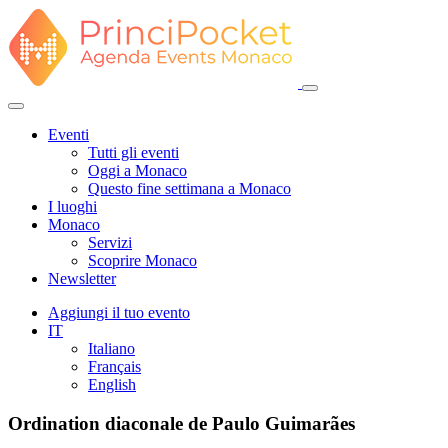
Eventi
Tutti gli eventi
Oggi a Monaco
Questo fine settimana a Monaco
I luoghi
Monaco
Servizi
Scoprire Monaco
Newsletter
Aggiungi il tuo evento
IT
Italiano
Français
English
Ordination diaconale de Paulo Guimarães