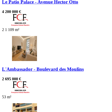
Le Patio Palace - Avenue Hector Otto
4 200 000 €
2
1
109 m²
L'Ambassador - Boulevard des Moulins
2 695 000 €
53 m²