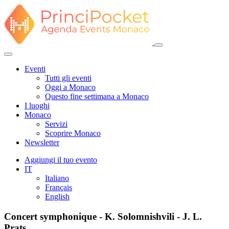
Eventi
Tutti gli eventi
Oggi a Monaco
Questo fine settimana a Monaco
I luoghi
Monaco
Servizi
Scoprire Monaco
Newsletter
Aggiungi il tuo evento
IT
Italiano
Français
English
Concert symphonique - K. Solomnishvili - J. L.
Prats