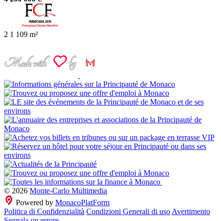
2
1
109 m²
© 2026
Monte-Carlo Multimedia
Powered by
MonacoPlatForm
Politica di Confidenzialità
Condizioni Generali di uso
Avertimento
Segnala un errore