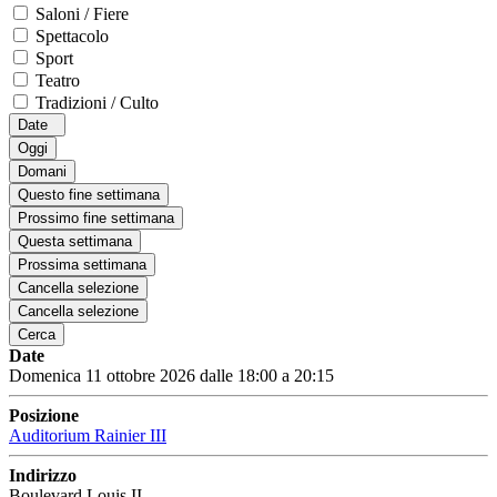
Saloni / Fiere
Spettacolo
Sport
Teatro
Tradizioni / Culto
Date
Oggi
Domani
Questo fine settimana
Prossimo fine settimana
Questa settimana
Prossima settimana
Cancella selezione
Cancella selezione
Cerca
Date
Domenica 11 ottobre 2026 dalle 18:00 a 20:15
Posizione
Auditorium Rainier III
Indirizzo
Boulevard Louis II