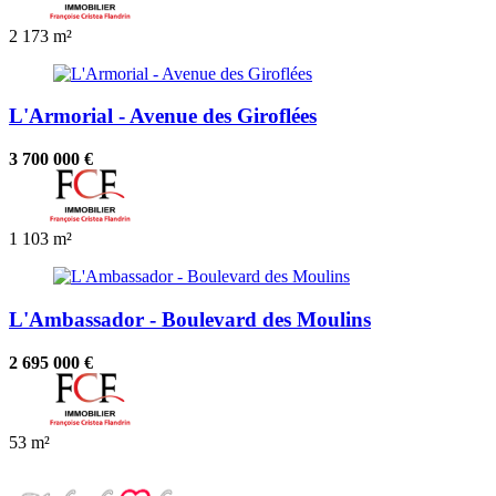
2
173 m²
L'Armorial - Avenue des Giroflées
3 700 000 €
1
103 m²
L'Ambassador - Boulevard des Moulins
2 695 000 €
53 m²