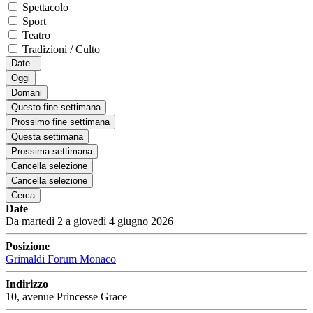
Spettacolo
Sport
Teatro
Tradizioni / Culto
Date
Oggi
Domani
Questo fine settimana
Prossimo fine settimana
Questa settimana
Prossima settimana
Cancella selezione
Cancella selezione
Cerca
Date
Da martedì 2 a giovedì 4 giugno 2026
Posizione
Grimaldi Forum Monaco
Indirizzo
10, avenue Princesse Grace