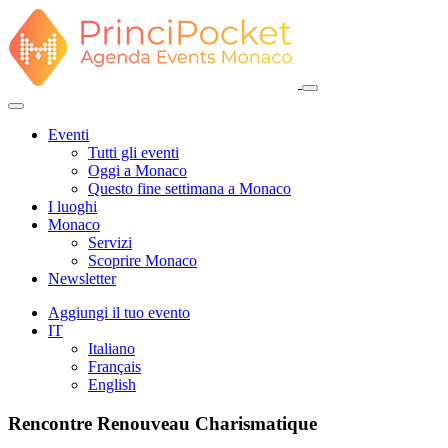
Eventi
Tutti gli eventi
Oggi a Monaco
Questo fine settimana a Monaco
I luoghi
Monaco
Servizi
Scoprire Monaco
Newsletter
Aggiungi il tuo evento
IT
Italiano
Français
English
Rencontre Renouveau Charismatique