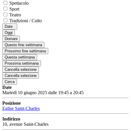
Spettacolo
Sport
Teatro
Tradizioni / Culto
Date
Oggi
Domani
Questo fine settimana
Prossimo fine settimana
Questa settimana
Prossima settimana
Cancella selezione
Cancella selezione
Cerca
Date
Martedì 10 giugno 2025 dalle 19:45 a 20:45
Posizione
Eglise Saint-Charles
Indirizzo
10, avenue Saint-Charles