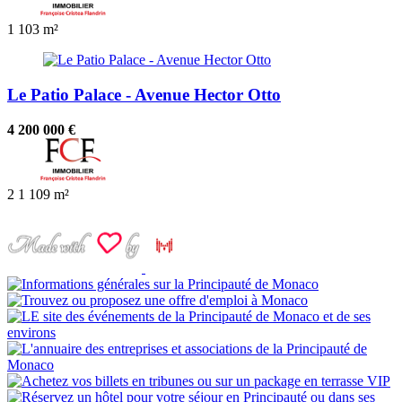
1
103 m²
Le Patio Palace - Avenue Hector Otto
4 200 000 €
2
1
109 m²