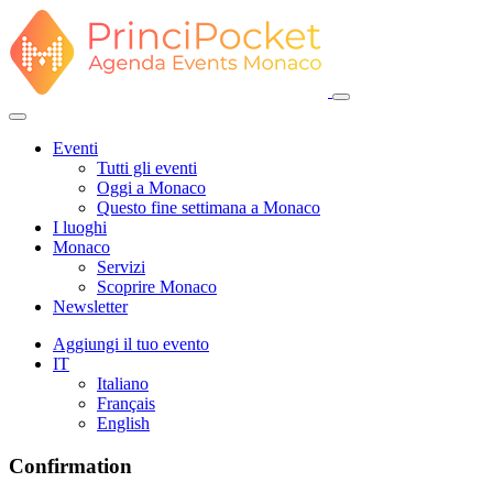
Eventi
Tutti gli eventi
Oggi a Monaco
Questo fine settimana a Monaco
I luoghi
Monaco
Servizi
Scoprire Monaco
Newsletter
Aggiungi il tuo evento
IT
Italiano
Français
English
Confirmation