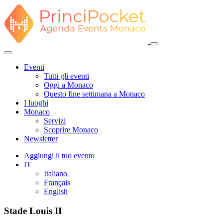
Eventi
Tutti gli eventi
Oggi a Monaco
Questo fine settimana a Monaco
I luoghi
Monaco
Servizi
Scoprire Monaco
Newsletter
Aggiungi il tuo evento
IT
Italiano
Français
English
Stade Louis II