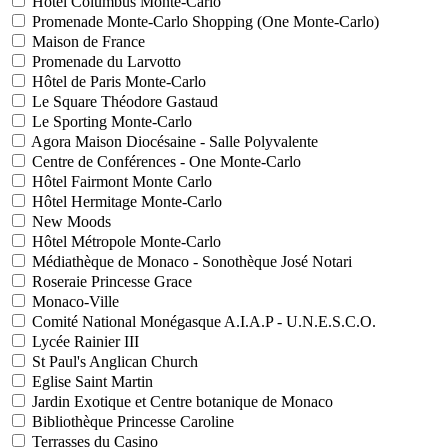
Hôtel Columbus Monte-Carlo
Promenade Monte-Carlo Shopping (One Monte-Carlo)
Maison de France
Promenade du Larvotto
Hôtel de Paris Monte-Carlo
Le Square Théodore Gastaud
Le Sporting Monte-Carlo
Agora Maison Diocésaine - Salle Polyvalente
Centre de Conférences - One Monte-Carlo
Hôtel Fairmont Monte Carlo
Hôtel Hermitage Monte-Carlo
New Moods
Hôtel Métropole Monte-Carlo
Médiathèque de Monaco - Sonothèque José Notari
Roseraie Princesse Grace
Monaco-Ville
Comité National Monégasque A.I.A.P - U.N.E.S.C.O.
Lycée Rainier III
St Paul's Anglican Church
Eglise Saint Martin
Jardin Exotique et Centre botanique de Monaco
Bibliothèque Princesse Caroline
Terrasses du Casino