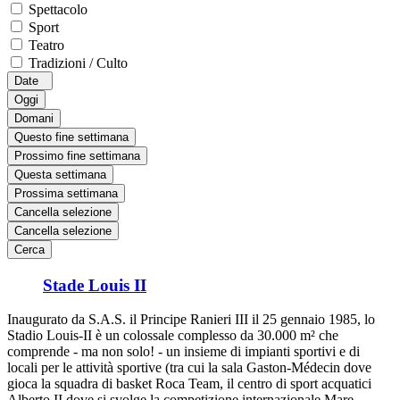
Spettacolo
Sport
Teatro
Tradizioni / Culto
Date
Oggi
Domani
Questo fine settimana
Prossimo fine settimana
Questa settimana
Prossima settimana
Cancella selezione
Cancella selezione
Cerca
Stade Louis II
Inaugurato da S.A.S. il Principe Ranieri III il 25 gennaio 1985, lo
Stadio Louis-II è un colossale complesso da 30.000 m² che
comprende - ma non solo! - un insieme di impianti sportivi e di
locali per le attività sportive (tra cui la sala Gaston-Médecin dove
gioca la squadra di basket Roca Team, il centro di sport acquatici
Alberto II dove si svolge la competizione internazionale Mare