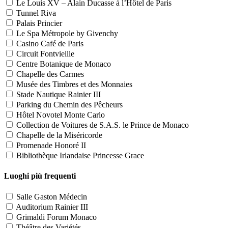
Le Louis XV – Alain Ducasse à l’Hôtel de Paris
Tunnel Riva
Palais Princier
Le Spa Métropole by Givenchy
Casino Café de Paris
Circuit Fontvieille
Centre Botanique de Monaco
Chapelle des Carmes
Musée des Timbres et des Monnaies
Stade Nautique Rainier III
Parking du Chemin des Pêcheurs
Hôtel Novotel Monte Carlo
Collection de Voitures de S.A.S. le Prince de Monaco
Chapelle de la Miséricorde
Promenade Honoré II
Bibliothèque Irlandaise Princesse Grace
Luoghi più frequenti
Salle Gaston Médecin
Auditorium Rainier III
Grimaldi Forum Monaco
Théâtre des Variétés