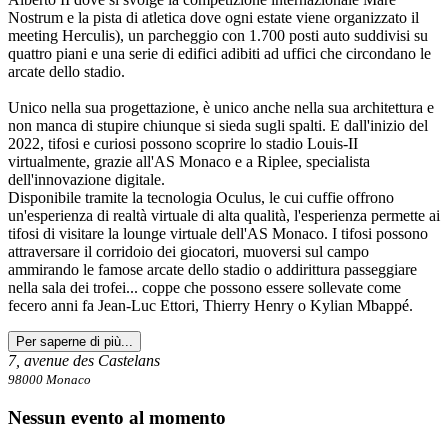
Nostrum e la pista di atletica dove ogni estate viene organizzato il
meeting Herculis), un parcheggio con 1.700 posti auto suddivisi su
quattro piani e una serie di edifici adibiti ad uffici che circondano le
arcate dello stadio.
Unico nella sua progettazione, è unico anche nella sua architettura e
non manca di stupire chiunque si sieda sugli spalti. E dall'inizio del
2022, tifosi e curiosi possono scoprire lo stadio Louis-II
virtualmente, grazie all'AS Monaco e a Riplee, specialista
dell'innovazione digitale.
Disponibile tramite la tecnologia Oculus, le cui cuffie offrono
un'esperienza di realtà virtuale di alta qualità, l'esperienza permette ai
tifosi di visitare la lounge virtuale dell'AS Monaco. I tifosi possono
attraversare il corridoio dei giocatori, muoversi sul campo
ammirando le famose arcate dello stadio o addirittura passeggiare
nella sala dei trofei... coppe che possono essere sollevate come
fecero anni fa Jean-Luc Ettori, Thierry Henry o Kylian Mbappé.
Per saperne di più...
7, avenue des Castelans
98000 Monaco
Nessun evento al momento