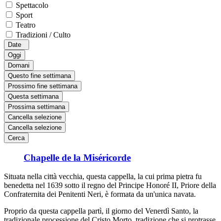
Spettacolo
Sport
Teatro
Tradizioni / Culto
Date
Oggi
Domani
Questo fine settimana
Prossimo fine settimana
Questa settimana
Prossima settimana
Cancella selezione
Cancella selezione
Cerca
Chapelle de la Miséricorde
Situata nella città vecchia, questa cappella, la cui prima pietra fu
benedetta nel 1639 sotto il regno del Principe Honoré II, Priore della
Confraternita dei Penitenti Neri, è formata da un'unica navata.
Proprio da questa cappella partì, il giorno del Venerdì Santo, la
tradizionale processione del Cristo Morto, tradizione che si protrasse