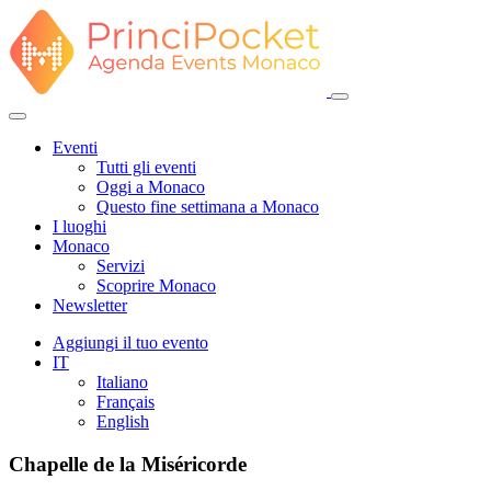
Eventi
Tutti gli eventi
Oggi a Monaco
Questo fine settimana a Monaco
I luoghi
Monaco
Servizi
Scoprire Monaco
Newsletter
Aggiungi il tuo evento
IT
Italiano
Français
English
Chapelle de la Miséricorde