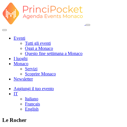
Eventi
Tutti gli eventi
Oggi a Monaco
Questo fine settimana a Monaco
I luoghi
Monaco
Servizi
Scoprire Monaco
Newsletter
Aggiungi il tuo evento
IT
Italiano
Français
English
Le Rocher