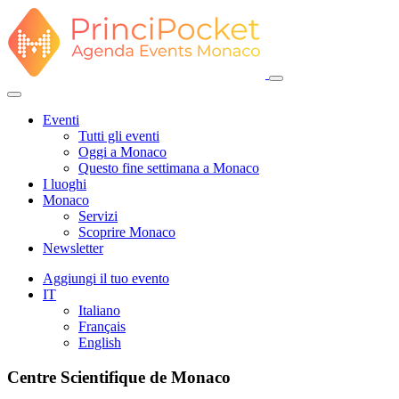
Eventi
Tutti gli eventi
Oggi a Monaco
Questo fine settimana a Monaco
I luoghi
Monaco
Servizi
Scoprire Monaco
Newsletter
Aggiungi il tuo evento
IT
Italiano
Français
English
Centre Scientifique de Monaco