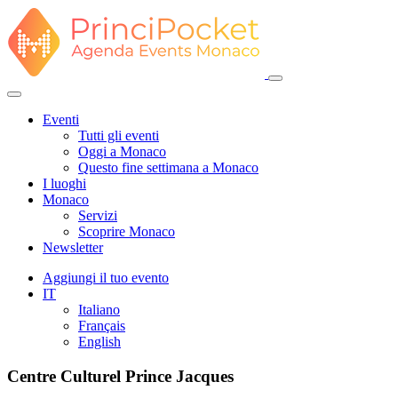
Eventi
Tutti gli eventi
Oggi a Monaco
Questo fine settimana a Monaco
I luoghi
Monaco
Servizi
Scoprire Monaco
Newsletter
Aggiungi il tuo evento
IT
Italiano
Français
English
Centre Culturel Prince Jacques