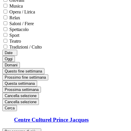
Giovani
Musica
Opera / Lirica
Relax
Saloni / Fiere
Spettacolo
Sport
Teatro
Tradizioni / Culto
Date
Oggi
Domani
Questo fine settimana
Prossimo fine settimana
Questa settimana
Prossima settimana
Cancella selezione
Cancella selezione
Cerca
Centre Culturel Prince Jacques