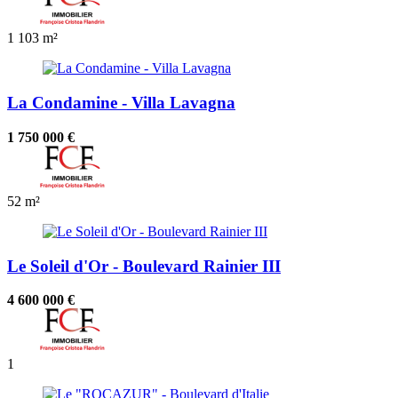
1
103 m²
La Condamine - Villa Lavagna
1 750 000 €
52 m²
Le Soleil d'Or - Boulevard Rainier III
4 600 000 €
1