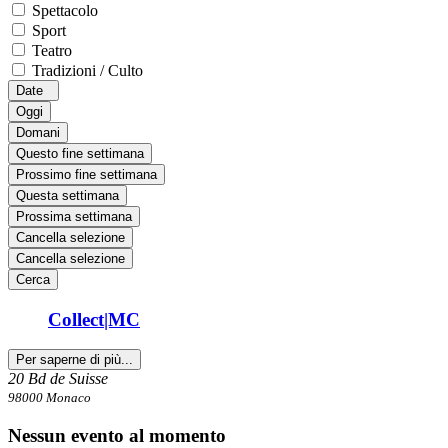
Spettacolo
Sport
Teatro
Tradizioni / Culto
Date
Oggi
Domani
Questo fine settimana
Prossimo fine settimana
Questa settimana
Prossima settimana
Cancella selezione
Cancella selezione
Cerca
Collect|MC
Per saperne di più...
20 Bd de Suisse
98000 Monaco
Nessun evento al momento