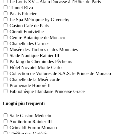
Le Louis XV – Alain Ducasse à l’Hôtel de Paris
Tunnel Riva
Palais Princier
Le Spa Métropole by Givenchy
Casino Café de Paris
Circuit Fontvieille
Centre Botanique de Monaco
Chapelle des Carmes
Musée des Timbres et des Monnaies
Stade Nautique Rainier III
Parking du Chemin des Pêcheurs
Hôtel Novotel Monte Carlo
Collection de Voitures de S.A.S. le Prince de Monaco
Chapelle de la Miséricorde
Promenade Honoré II
Bibliothèque Irlandaise Princesse Grace
Luoghi più frequenti
Salle Gaston Médecin
Auditorium Rainier III
Grimaldi Forum Monaco
Théâtre des Variétés