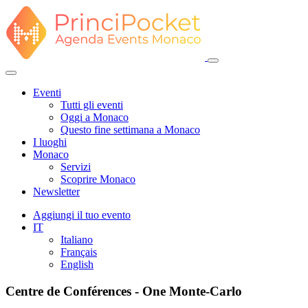
Eventi
Tutti gli eventi
Oggi a Monaco
Questo fine settimana a Monaco
I luoghi
Monaco
Servizi
Scoprire Monaco
Newsletter
Aggiungi il tuo evento
IT
Italiano
Français
English
Centre de Conférences - One Monte-Carlo