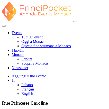
Eventi
Tutti gli eventi
Oggi a Monaco
Questo fine settimana a Monaco
I luoghi
Monaco
Servizi
Scoprire Monaco
Newsletter
Aggiungi il tuo evento
IT
Italiano
Français
English
Rue Princesse Caroline