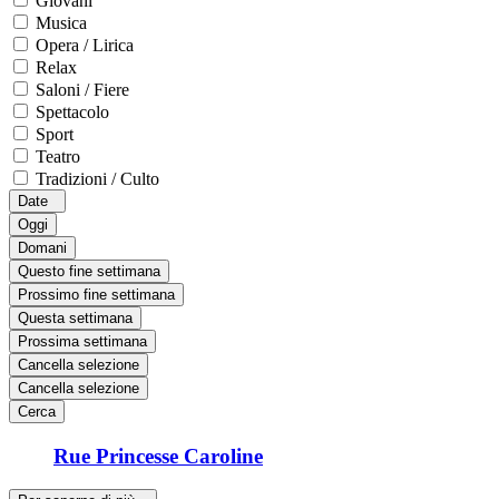
Giovani
Musica
Opera / Lirica
Relax
Saloni / Fiere
Spettacolo
Sport
Teatro
Tradizioni / Culto
Date
Oggi
Domani
Questo fine settimana
Prossimo fine settimana
Questa settimana
Prossima settimana
Cancella selezione
Cancella selezione
Cerca
Rue Princesse Caroline