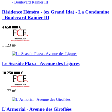
Résidence Héméra - (ex Grand Ida) - La Condamine
- Boulevard Rainier III
4 650 000 €
1
123 m²
Le Seaside Plaza - Avenue des Ligures
10 250 000 €
1
177 m²
L'Armorial - Avenue des Giroflées