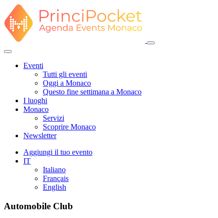
Eventi
Tutti gli eventi
Oggi a Monaco
Questo fine settimana a Monaco
I luoghi
Monaco
Servizi
Scoprire Monaco
Newsletter
Aggiungi il tuo evento
IT
Italiano
Français
English
Automobile Club