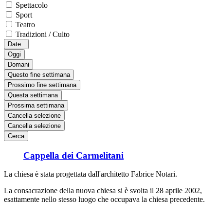
Spettacolo
Sport
Teatro
Tradizioni / Culto
Date
Oggi
Domani
Questo fine settimana
Prossimo fine settimana
Questa settimana
Prossima settimana
Cancella selezione
Cancella selezione
Cerca
Cappella dei Carmelitani
La chiesa è stata progettata dall'architetto Fabrice Notari.
La consacrazione della nuova chiesa si è svolta il 28 aprile 2002,
esattamente nello stesso luogo che occupava la chiesa precedente.