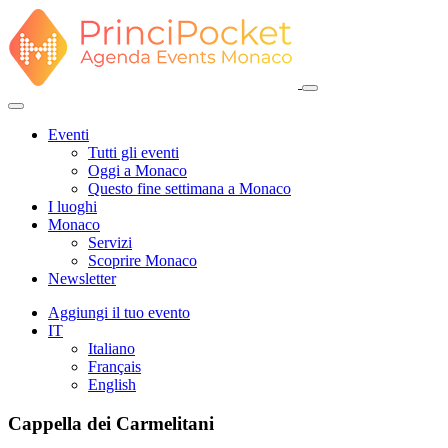
Eventi
Tutti gli eventi
Oggi a Monaco
Questo fine settimana a Monaco
I luoghi
Monaco
Servizi
Scoprire Monaco
Newsletter
Aggiungi il tuo evento
IT
Italiano
Français
English
Cappella dei Carmelitani