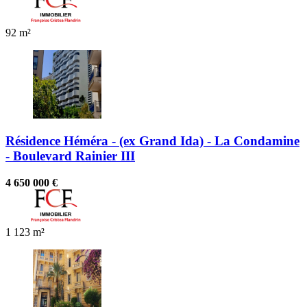
92 m²
Résidence Héméra - (ex Grand Ida) - La Condamine
- Boulevard Rainier III
4 650 000 €
1
123 m²