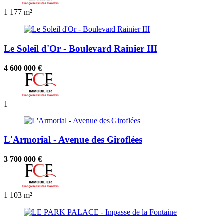
1
177 m²
Le Soleil d'Or - Boulevard Rainier III
4 600 000 €
1
L'Armorial - Avenue des Giroflées
3 700 000 €
1
103 m²