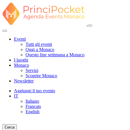
Eventi
Tutti gli eventi
Oggi a Monaco
Questo fine settimana a Monaco
I luoghi
Monaco
Servizi
Scoprire Monaco
Newsletter
Aggiungi il tuo evento
IT
Italiano
Français
English
Cerca