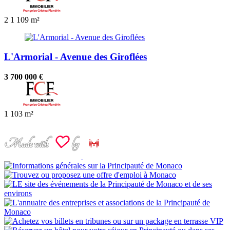
2
1
109 m²
L'Armorial - Avenue des Giroflées
3 700 000 €
1
103 m²