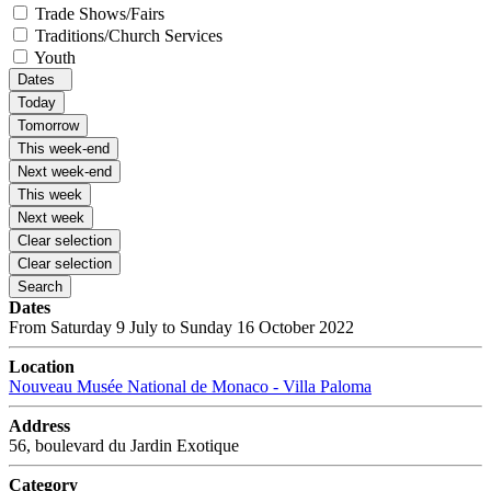
Trade Shows/Fairs
Traditions/Church Services
Youth
Dates
Today
Tomorrow
This week-end
Next week-end
This week
Next week
Clear selection
Clear selection
Search
Dates
From Saturday 9 July to Sunday 16 October 2022
Location
Nouveau Musée National de Monaco - Villa Paloma
Address
56, boulevard du Jardin Exotique
Category