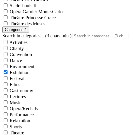
Stade Louis II
Opéra Garnier Monte-Carlo
Théâtre Princesse Grace
Théâtre des Muses
Categories
1
Search in categories... (3 chars min.)
Activities
Charity
Convention
Dance
Environment
Exhibition
Festival
Films
Gastronomy
Lectures
Music
Opera/Recitals
Performance
Relaxation
Sports
Theatre