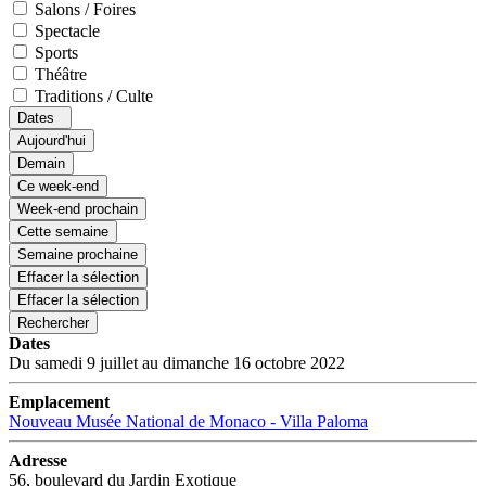
Salons / Foires
Spectacle
Sports
Théâtre
Traditions / Culte
Dates
Aujourd'hui
Demain
Ce week-end
Week-end prochain
Cette semaine
Semaine prochaine
Effacer la sélection
Effacer la sélection
Rechercher
Dates
Du samedi 9 juillet au dimanche 16 octobre 2022
Emplacement
Nouveau Musée National de Monaco - Villa Paloma
Adresse
56, boulevard du Jardin Exotique