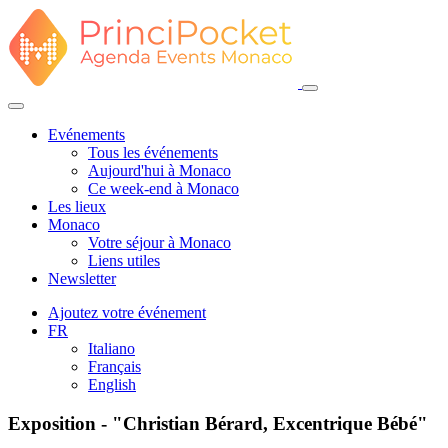
Evénements
Tous les événements
Aujourd'hui à Monaco
Ce week-end à Monaco
Les lieux
Monaco
Votre séjour à Monaco
Liens utiles
Newsletter
Ajoutez votre événement
FR
Italiano
Français
English
Exposition - "Christian Bérard, Excentrique Bébé"