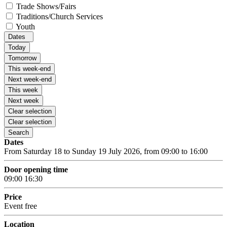
Trade Shows/Fairs
Traditions/Church Services
Youth
Dates
Today
Tomorrow
This week-end
Next week-end
This week
Next week
Clear selection
Clear selection
Search
Dates
From Saturday 18 to Sunday 19 July 2026, from 09:00 to 16:00
Door opening time
09:00
16:30
Price
Event free
Location