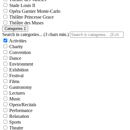
Stade Louis II
Opéra Garnier Monte-Carlo
Théâtre Princesse Grace
Théâtre des Muses
Categories
1
Search in categories... (3 chars min.)
Activities
Charity
Convention
Dance
Environment
Exhibition
Festival
Films
Gastronomy
Lectures
Music
Opera/Recitals
Performance
Relaxation
Sports
Theatre