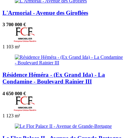
L'Armorial - Avenue des Giroflées
3 700 000 €
1
103 m²
Résidence Héméra - (Ex Grand Ida) - La
Condamine - Boulevard Rainier III
4 650 000 €
1
123 m²