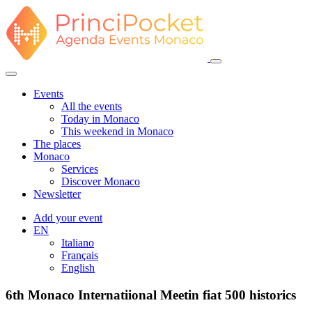
Events
All the events
Today in Monaco
This weekend in Monaco
The places
Monaco
Services
Discover Monaco
Newsletter
Add your event
EN
Italiano
Français
English
6th Monaco Internatiional Meetin fiat 500 historics