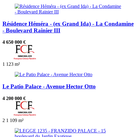
Résidence Héméra - (ex Grand Ida) - La Condamine
- Boulevard Rainier III
4 650 000 €
1
123 m²
Le Patio Palace - Avenue Hector Otto
4 200 000 €
2
1
109 m²