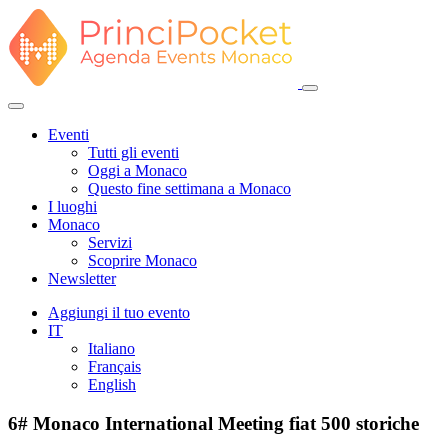
Eventi
Tutti gli eventi
Oggi a Monaco
Questo fine settimana a Monaco
I luoghi
Monaco
Servizi
Scoprire Monaco
Newsletter
Aggiungi il tuo evento
IT
Italiano
Français
English
6# Monaco International Meeting fiat 500 storiche