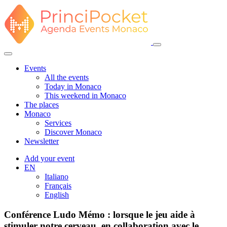
Events
All the events
Today in Monaco
This weekend in Monaco
The places
Monaco
Services
Discover Monaco
Newsletter
Add your event
EN
Italiano
Français
English
Conférence Ludo Mémo : lorsque le jeu aide à
stimuler notre cerveau, en collaboration avec le