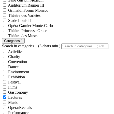
Salle Gaston Médecin
Auditorium Rainier III
Grimaldi Forum Monaco
Théâtre des Variétés
Stade Louis II
Opéra Garnier Monte-Carlo
Théâtre Princesse Grace
Théâtre des Muses
Categories
1
Search in categories... (3 chars min.)
Activities
Charity
Convention
Dance
Environment
Exhibition
Festival
Films
Gastronomy
Lectures
Music
Opera/Recitals
Performance