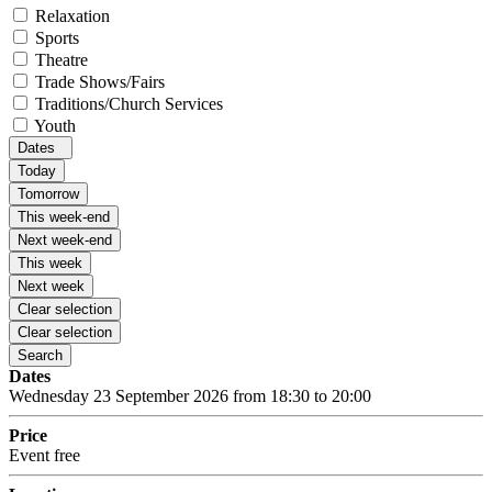
Relaxation
Sports
Theatre
Trade Shows/Fairs
Traditions/Church Services
Youth
Dates
Today
Tomorrow
This week-end
Next week-end
This week
Next week
Clear selection
Clear selection
Search
Dates
Wednesday 23 September 2026 from 18:30 to 20:00
Price
Event free