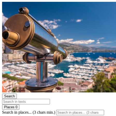
Search
Places
0
Search in places... (3 chars min.)