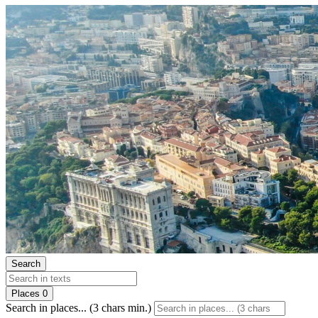
Search
Places
0
Search in places... (3 chars min.)