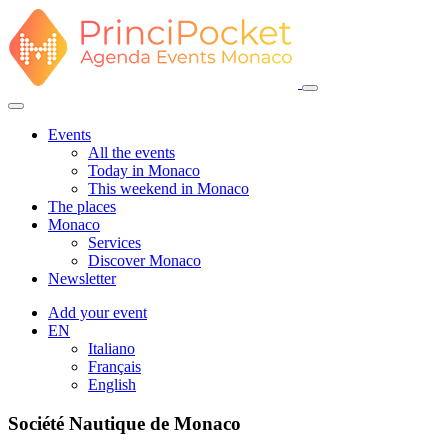
Events
All the events
Today in Monaco
This weekend in Monaco
The places
Monaco
Services
Discover Monaco
Newsletter
Add your event
EN
Italiano
Français
English
Société Nautique de Monaco