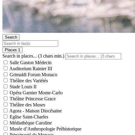
Search
Places
1
Search in places... (3 chars min.)
Salle Gaston Médecin
Auditorium Rainier III
Grimaldi Forum Monaco
Théâtre des Variétés
Stade Louis II
Opéra Garnier Monte-Carlo
Théâtre Princesse Grace
Théâtre des Muses
Agora - Maison Diocésaine
Eglise Saint-Charles
Médiathèque Caroline
Musée d’Anthropologie Préhistorique
Principauté de Monaco