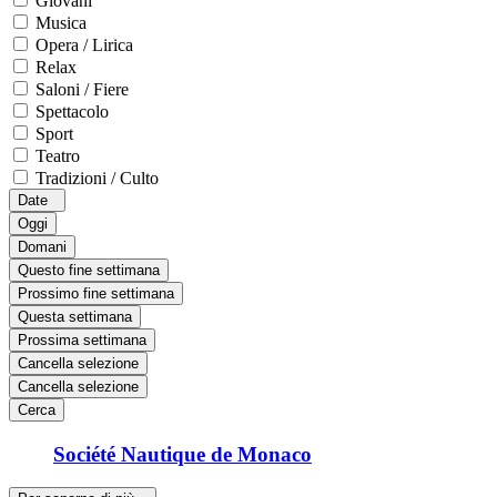
Giovani
Musica
Opera / Lirica
Relax
Saloni / Fiere
Spettacolo
Sport
Teatro
Tradizioni / Culto
Date
Oggi
Domani
Questo fine settimana
Prossimo fine settimana
Questa settimana
Prossima settimana
Cancella selezione
Cancella selezione
Cerca
Société Nautique de Monaco