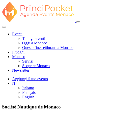
Eventi
Tutti gli eventi
Oggi a Monaco
Questo fine settimana a Monaco
I luoghi
Monaco
Servizi
Scoprire Monaco
Newsletter
Aggiungi il tuo evento
IT
Italiano
Français
English
Société Nautique de Monaco