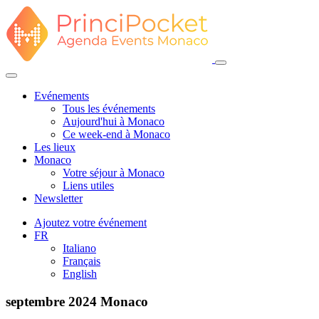
Evénements
Tous les événements
Aujourd'hui à Monaco
Ce week-end à Monaco
Les lieux
Monaco
Votre séjour à Monaco
Liens utiles
Newsletter
Ajoutez votre événement
FR
Italiano
Français
English
septembre 2024
Monaco