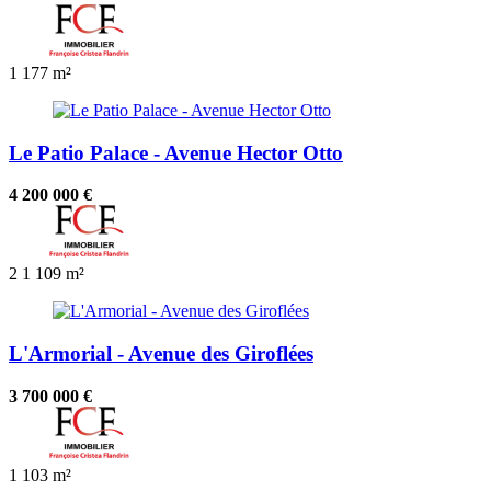
1
177 m²
Le Patio Palace - Avenue Hector Otto
4 200 000 €
2
1
109 m²
L'Armorial - Avenue des Giroflées
3 700 000 €
1
103 m²