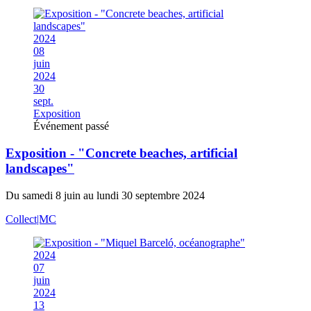
2024
08
juin
2024
30
sept.
Exposition
Événement passé
Exposition - "Concrete beaches, artificial
landscapes"
Du samedi 8 juin au lundi 30 septembre 2024
Collect|MC
2024
07
juin
2024
13