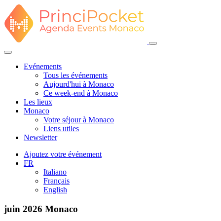
Evénements
Tous les événements
Aujourd'hui à Monaco
Ce week-end à Monaco
Les lieux
Monaco
Votre séjour à Monaco
Liens utiles
Newsletter
Ajoutez votre événement
FR
Italiano
Français
English
juin 2026
Monaco