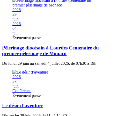
2026
29
juin
2026
04
juil.
Événement passé
Pèlerinage diocésain à Lourdes Centenaire du
premier pèlerinage de Monaco
Du lundi 29 juin au samedi 4 juillet 2026, de 07h30 à 19h
2026
28
juin
Conférence
Événement passé
Le désir d’aventure
Dimanche 28 juin 2026 de 11h à 12h30