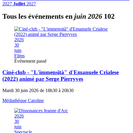
2027
Juillet
2027
Tous les événements en
juin 2026
102
2026
30
juin
Films
Événement passé
Ciné-club - "L'immensità" d'Emanuele Crialese
(2022) animé par Serge Pierryves
Mardi 30 juin 2026 de 18h30 à 20h30
Médiathèque Caroline
2026
30
juin
Spectacle